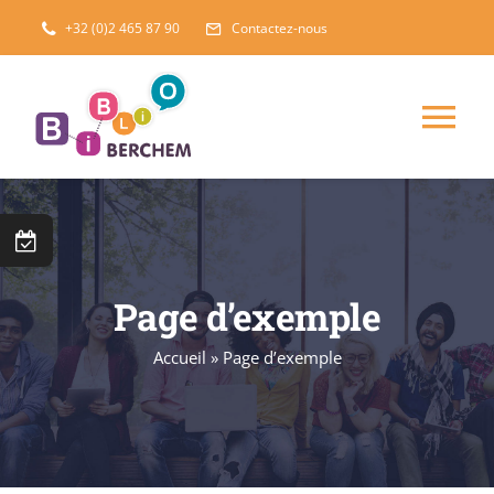
Passer
+32 (0)2 465 87 90
Contactez-nous
au
contenu
Tog
Nav
NOS COLLECTIONS
AGENDA
Page d’exemple
SERVICES
Accueil
»
Page d’exemple
BLOG